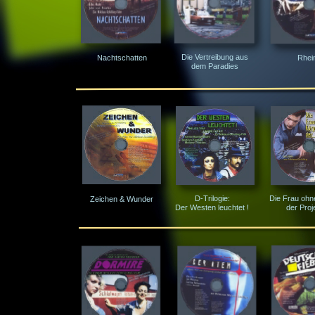
Die Vertreibung aus
Nachtschatten
Rhei
dem Paradies
D-
Trilogie:
Die Frau ohn
Zeichen & Wunder
Der Westen leuchtet !
der Proj