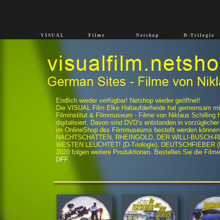
_
_
_
_
V I S U A L
V I S U A L
F i l m e
F i l m e
N e t s h o p
N e t s h o p
D - T r i l o g i e
D - T r i l o g i e
Endlich wieder verfügbar! Netshop wieder geöffnet!
Die VISUAL Film Elke Haltaufderheide hat gemeinsam m
Filminstitut & Filmmuseum - Filme von Niklaus Schilling 
digitalisiert. Davon sind DVD’s entstanden in vorzüglicher 
im OnlineShop des Filmmuseums bestellt werden können. 
NACHTSCHATTEN, RHEINGOLD, DER WILLI-BUSCH-REPO
WESTEN LEUCHTET! (D-Triologie), DEUTSCHFIEBER (D-T
2020 folgen weitere Produktionen. Bestellen Sie die Fil
DFF
.